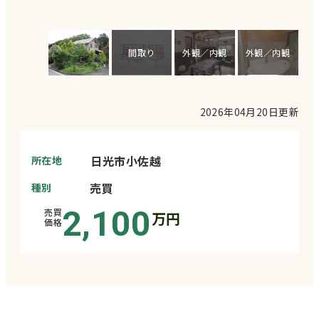
間取り
外観／内観
外観／内観
外
2026年04月20日
更新
日光市小佐越
所在地
売買
種別
2,100
売買
万円
価格