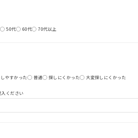
代
50代
60代
70代以上
探しやすかった
普通
探しにくかった
大変探しにくかった
記入ください