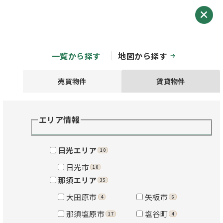
TOP
空き家を探す
一覧から探す
地図から探す
売買物件
賃貸物件
ライフスタイルで絞り込む
エリア情報
条件に合う物件数
日光エリア
266
10
件
日光市
10
那須エリア
35
大田原市
矢板市
4
6
那須塩原市
塩谷町
17
4