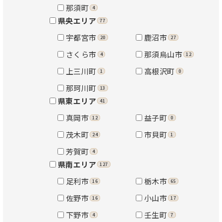
280
2,900
売買
万円
那須町
売買
万円
4
県央エリア
77
佐野市石塚町
壬生町おもちゃのまち
宇都宮市
鹿沼市
20
27
二丁目
4SLDK
さくら市
那須烏山市
4
12
築年数 45年
6LDK超
上三川町
高根沢町
1
0
築年数 25年
詳しく見る
那珂川町
13
詳しく見る
県東エリア
41
真岡市
益子町
12
0
茂木町
市貝町
24
1
芳賀町
4
県南エリア
127
50
450
売買
万円
売買
万円
足利市
栃木市
16
65
足利市奥戸町
佐野市
小山市
那須塩原市西富山
16
17
下野市
壬生町
4
7
築年数 63年
5DK