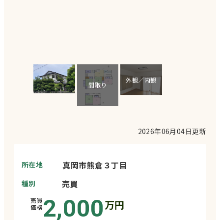
外観／内観
間取り
2026年06月04日
更新
真岡市熊倉３丁目
所在地
売買
種別
2,000
売買
万円
価格