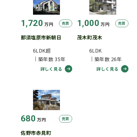
1,720
1,000
売買
売買
万円
万円
那須塩原市新朝日
茂木町茂木
6LDK超
6LDK
築年数 35年
築年数 26年
詳しく見る
詳しく見る
680
売買
万円
佐野市赤見町