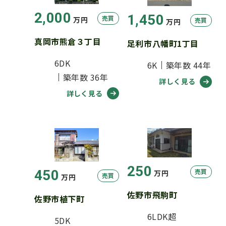
2,000
1,450
売買
万円
売買
万円
真岡市熊倉３丁目
足利市八幡町1丁目
6DK
6K
築年数 44年
築年数 36年
詳しく見る
詳しく見る
250
450
売買
万円
売買
万円
佐野市飛駒町
佐野市植下町
6LDK超
5DK