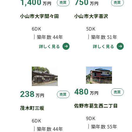
1,400
750
売買
売買
万円
万円
小山市大字間々田
小山市大字喜沢
6DK
5DK
築年数 44年
築年数 51年
詳しく見る
詳しく見る
480
238
売買
万円
売買
万円
佐野市葛生西二丁目
茂木町三坂
9DK
6DK
築年数 55年
築年数 44年