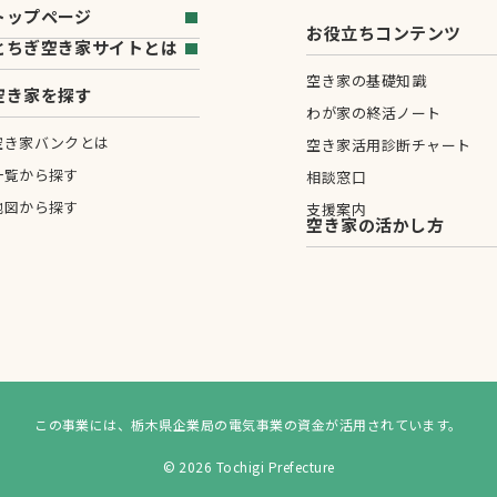
トップページ
お役立ちコンテンツ
とちぎ空き家サイトとは
空き家の基礎知識
空き家を探す
わが家の終活ノート
空き家バンクとは
空き家活用診断チャート
一覧から探す
相談窓口
地図から探す
支援案内
空き家の活かし方
この事業には、栃木県企業局の電気事業の資金が活用されています。
© 2026 Tochigi Prefecture